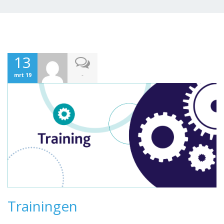
13
-
mrt 19
Trainingen