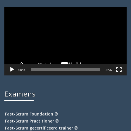
Videospeler
00:00
02:37
Examens
Fast-Scrum Foundation ©
Fast-Scrum Practitioner ©
Fast-Scrum gecertificeerd trainer ©