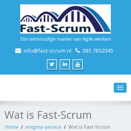
Een eenvoudige manier van Agile werken
info@fast-scrum.nl
085 7852045
Toggl
navig
Wat is Fast-Scrum
Home
enigma-pervice
Wat is Fast-Scrum